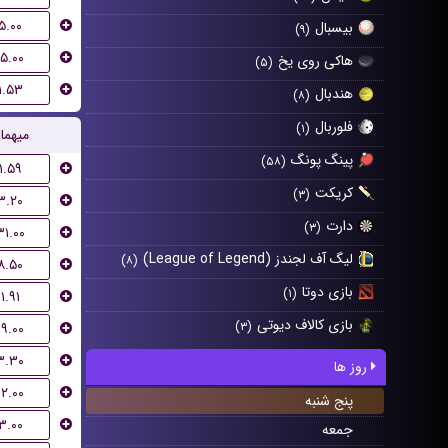
۵.۰۰
بیسبال
(۹)
۱۵.۰۰
هاکی روی یخ
(۵)
۱.۵۳
هندبال
(۸)
فلوربال
(۱)
میهما
پینگ پونگ
(۵۸)
۱.۵۹
کریکت
(۳)
۳.۲۰
دارت
(۳)
۳۱.۰۰
لیگ آف لجندز (League of Legend)
(۸)
۸.۵۰
بازی دوتا
(۱)
۱.۹۱
بازی کالاف دیوتی
(۳)
۱۹.۰۰
۳.۳۰
روز ها
۱۲.۰۰
پنج شنبه
۳.۰۰
جمعه