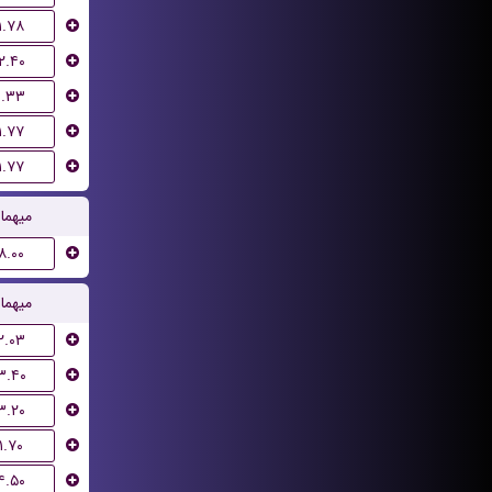
۱.۷۸
۲.۴۰
۱.۳۳
۱.۷۷
۱.۷۷
میهما
۸.۰۰
میهما
۲.۰۳
۳.۴۰
۳.۲۰
۱.۷۰
۴.۵۰