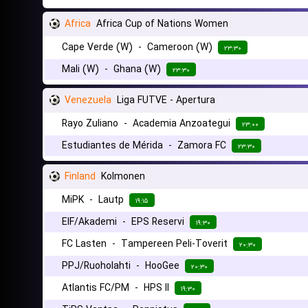
Africa
Africa Cup of Nations Women
Cape Verde (W)
-
Cameroon (W)
۲۳:۳۰
Mali (W)
-
Ghana (W)
۲۳:۳۰
Venezuela
Liga FUTVE - Apertura
Rayo Zuliano
-
Academia Anzoategui
۲۳:۰۰
Estudiantes de Mérida
-
Zamora FC
۲۳:۳۰
Finland
Kolmonen
MiPK
-
Lautp
۱۹:۱۵
EIF/Akademi
-
EPS Reservi
۱۹:۳۰
FC Lasten
-
Tampereen Peli-Toverit
۲۰:۳۰
PPJ/Ruoholahti
-
HooGee
۲۰:۳۰
Atlantis FC/PM
-
HPS II
۱۹:۳۰