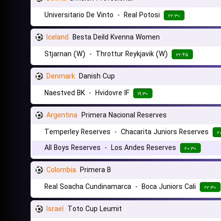
Universitario De Vinto
-
Real Potosi
۲۲:۳۰
Iceland
Besta Deild Kvenna Women
Stjarnan (W)
-
Throttur Reykjavik (W)
۲۲:۴۵
Denmark
Danish Cup
Naestved BK
-
Hvidovre IF
۱۹:۳۰
Argentina
Primera Nacional Reserves
Temperley Reserves
-
Chacarita Juniors Reserves
۲
All Boys Reserves
-
Los Andes Reserves
۲۰:۳۰
Colombia
Primera B
Real Soacha Cundinamarca
-
Boca Juniors Cali
۲۲:۳۰
Israel
Toto Cup Leumit