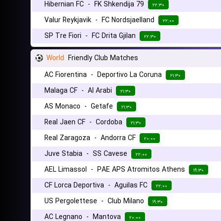
Hibernian FC
-
FK Shkendija 79
۲۲:۳۰
Valur Reykjavik
-
FC Nordsjaelland
۲۲:۰۰
SP Tre Fiori
-
FC Drita Gjilan
۲۲:۳۰
World
Friendly Club Matches
AC Fiorentina
-
Deportivo La Coruna
۲۱:۳۰
Malaga CF
-
Al Arabi
۲۱:۳۰
AS Monaco
-
Getafe
۲۱:۳۰
Real Jaen CF
-
Cordoba
۲۱:۳۰
Real Zaragoza
-
Andorra CF
۲۰:۰۰
Juve Stabia
-
SS Cavese
۲۲:۰۰
AEL Limassol
-
PAE APS Atromitos Athens
۱۹:۳۰
CF Lorca Deportiva
-
Aguilas FC
۲۲:۰۰
US Pergolettese
-
Club Milano
۱۹:۳۰
AC Legnano
-
Mantova
۲۰:۰۰