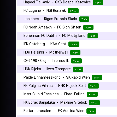
Hapoel Tel-Aviv
-
GKS Dospel Katowice
۲۱:۳۰
FC Lugano
-
NSI Runavík
۲۲:۰۰
Jablonec
-
Rigas Futbola Skola
۱۹:۳۰
FC Noah Artsakh
-
FC Sion Sitten
۱۹:۳۰
Bohemian FC Dublin
-
FC Midtjylland
۲۲:۱۵
IFK Goteborg
-
KAA Gent
۲۰:۳۰
HJK Helsinki
-
Motherwell
۱۹:۳۰
CFR 1907 Cluj
-
Tromso IL
۲۰:۰۰
HNK Rijeka
-
Ilves Tampere
۲۲:۱۵
Paide Linnameeskond
-
SK Rapid Wien
۱۹:۳۰
FK Zalgiris Vilnius
-
HNK Hajduk Split
۲۰:۳۰
Inter Club d'Escaldes
-
Flora Tallinn
۲۰:۳۰
FK Borac Banjaluka
-
Maxline Vitebsk
۲۲:۰۰
Beitar Jerusalem
-
FK Austria Wien
۲۱:۰۰