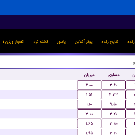
نده
نتایج زنده
پوکر آنلاین
پاسور
تخته نرد
انفجار ورژن ۱
ن
مساوی
میزبان
۴.۰۰
۳.۶۰
۱.۵۱
۴.۳۳
۱.۱۰
۹.۵۰
۳.۰۰
۳.۲۰
۱.۶۵
۳.۸۰
۱.۹۵
۳.۲۰