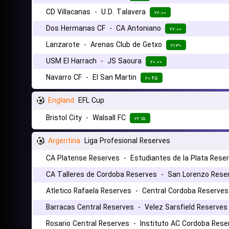
CD Villacanas
-
U.D. Talavera
۲۲:۰۰
Dos Hermanas CF
-
CA Antoniano
۲۲:۰۰
Lanzarote
-
Arenas Club de Getxo
۲۱:۳۰
USM El Harrach
-
JS Saoura
۲۰:۰۰
Navarro CF
-
El San Martin
۲۰:۴۵
England
EFL Cup
Bristol City
-
Walsall FC
۲۲:۱۵
Argentina
Liga Profesional Reserves
CA Platense Reserves
-
Estudiantes de la Plata Rese
CA Talleres de Cordoba Reserves
-
San Lorenzo Rese
Atletico Rafaela Reserves
-
Central Cordoba Reserves
Barracas Central Reserves
-
Velez Sarsfield Reserves
Rosario Central Reserves
-
Instituto AC Cordoba Rese