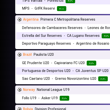
TiPS Vantaa
-
Ponnistus
۱۹:۳۰
MPS
-
GrIFK Reservi
۲۱:۰۰
Argentina
Primera C Metropolitana Reserves
Defensores de Cambaceres Reserves
-
Leones de Ro
Estrella del Sur Reserves
-
CA Lugano Reserves
۱۹:۳۰
Deportivo Paraguayo Reserves
-
Argentino de Rosario
Brazil
Paulista U20
GE Prudente U20
-
Capivariano FC U20
۲۱:۳۰
Portuguesa de Desportos U20
-
CA Juventus SP U20
Sao Caetano U20
-
Gremio Novorizontino U20
۲۱:۳۰
Norway
National League U19
Follo U19
-
Asker U19
۱۹:۳۰
Bolivia
Division Profesional