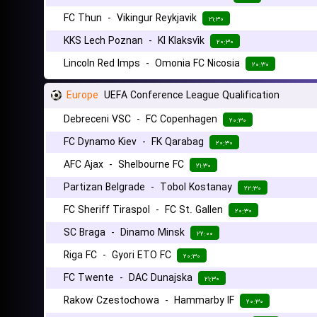
FC Thun
-
Vikingur Reykjavik
۲۱:۳۰
KKS Lech Poznan
-
KI Klaksvík
۲۰:۳۰
Lincoln Red Imps
-
Omonia FC Nicosia
۲۰:۳۰
Europe
UEFA Conference League Qualification
Debreceni VSC
-
FC Copenhagen
۲۰:۳۰
FC Dynamo Kiev
-
FK Qarabag
۲۰:۳۰
AFC Ajax
-
Shelbourne FC
۲۱:۳۰
Partizan Belgrade
-
Tobol Kostanay
۲۲:۳۰
FC Sheriff Tiraspol
-
FC St. Gallen
۲۰:۳۰
SC Braga
-
Dinamo Minsk
۲۲:۰۰
Riga FC
-
Gyori ETO FC
۲۰:۳۰
FC Twente
-
DAC Dunajska
۲۱:۳۰
Rakow Czestochowa
-
Hammarby IF
۲۰:۳۰