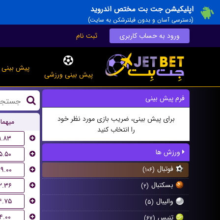
اپلیکیشن جت بت مختص اندروید
(دسترسی آسان و بدون فیلترشکن به سایت)
ورود به حساب کاربری
ثبت نام
پیش بینی ز
پیش بینی ورزشی
فرم پیش بینی
برای پیش بینی، ضریب بازی مورد نظر خود
میهما
را انتخاب کنید
۱.۸۳
ورزش ها
۵.۵۰
فوتبال
۱۹.۰۰
(۱۰۶)
بسکتبال
۲.۳۶
(۲)
۴.۷۵
والیبال
(۵)
۴.۰۰
تنیس
(۶۷)