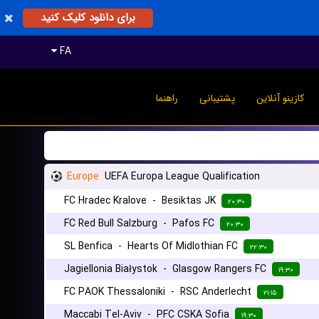
برای دانلود کلیک کنید
FA
کازینو آنلاین
پشتیبانی
راهنما
Europe
UEFA Europa League Qualification
FC Hradec Kralove
-
Besiktas JK
۲۰:۳۰
FC Red Bull Salzburg
-
Pafos FC
۲۰:۳۰
SL Benfica
-
Hearts Of Midlothian FC
۲۲:۳۰
Jagiellonia Białystok
-
Glasgow Rangers FC
۱۹:۳۰
FC PAOK Thessaloniki
-
RSC Anderlecht
۲۱:۱۵
Maccabi Tel-Aviv
-
PFC CSKA Sofia
۱۹:۳۰