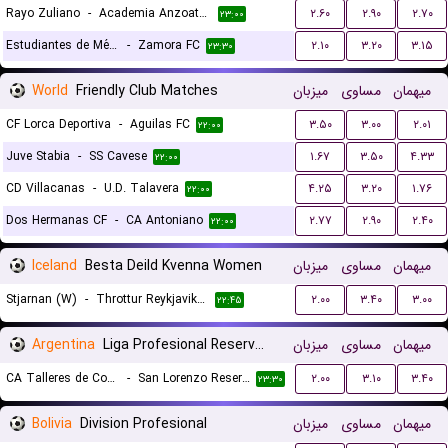
Rayo Zuliano
-
Academia Anzoategui
۲.۶۰
۲.۹۰
۲.۷۰
۲۳:۰۰
Estudiantes de Mérida
-
Zamora FC
۲.۱۰
۳.۲۰
۳.۱۵
۲۳:۳۰
World
Friendly Club Matches
میزبان
مساوی
میهمان
CF Lorca Deportiva
-
Aguilas FC
۳.۵۰
۳.۰۰
۲.۰۱
۲۲:۰۰
Juve Stabia
-
SS Cavese
۱.۶۷
۳.۵۰
۴.۳۳
۲۲:۰۰
CD Villacanas
-
U.D. Talavera
۴.۲۵
۳.۲۰
۱.۷۶
۲۲:۰۰
Dos Hermanas CF
-
CA Antoniano
۲.۷۷
۲.۹۰
۲.۴۰
۲۲:۰۰
Iceland
Besta Deild Kvenna Women
میزبان
مساوی
میهمان
Stjarnan (W)
-
Throttur Reykjavik (W)
۲.۰۰
۳.۴۰
۳.۰۰
۲۲:۴۵
Argentina
Liga Profesional Reserves
میزبان
مساوی
میهمان
CA Talleres de Cordoba Reserves
-
San Lorenzo Reserves
۲.۰۰
۳.۱۰
۳.۴۰
۲۳:۳۰
Bolivia
Division Profesional
میزبان
مساوی
میهمان