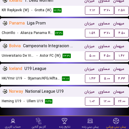
Iceland
1. Deild Women
میزبان
مساوی
میهمان
KR Reykjavik (W)
-
Grotta (W)
۲.۱۲
۳.۷۰
۲.۵۸
۲۲:۴۵
Panama
Liga Prom
میزبان
مساوی
میهمان
Chorrillo
-
Alianza Panama Reserves
۱.۵۹
۳.۷۰
۴.۵۰
۲۳:۳۰
Bolivia
Campeonato Integracion Women
میزبان
مساوی
میهمان
Universitario De Vinto (W)
-
Astor FC (W)
۵.۰۰
۴.۵۰
۱.۴۲
۲۳:۳۰
Iceland
U19 League
میزبان
مساوی
میهمان
HK/Ymir U19
-
Stjarnan/KFG/Alftanes U19
۱.۴۳
۵.۰۰
۴.۳۳
۲۲:۰۰
Norway
National League U19
میزبان
مساوی
میهمان
Heming U19
-
Ullern U19
۱.۰۲
۱۲.۰۰
۲۶.۰۰
۲۱:۴۵
پیش بینی ورزشی
پیش بینی زنده
نتایج زنده
کازینو آنلاین
حساب کاربری