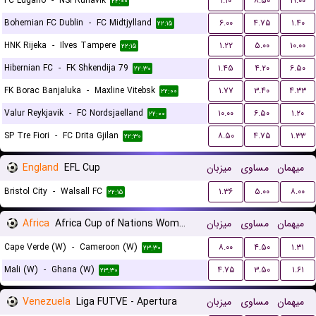
FC Lugano
-
NSI Runavík
۱.۱۰
۸.۵۰
۱۹.۰۰
۲۲:۰۰
Bohemian FC Dublin
-
FC Midtjylland
۶.۰۰
۴.۷۵
۱.۴۰
۲۲:۱۵
HNK Rijeka
-
Ilves Tampere
۱.۲۲
۵.۰۰
۱۰.۰۰
۲۲:۱۵
Hibernian FC
-
FK Shkendija 79
۱.۴۵
۴.۲۰
۶.۵۰
۲۲:۳۰
FK Borac Banjaluka
-
Maxline Vitebsk
۱.۷۷
۳.۴۰
۴.۳۳
۲۲:۰۰
Valur Reykjavik
-
FC Nordsjaelland
۱۰.۰۰
۶.۵۰
۱.۲۰
۲۲:۰۰
SP Tre Fiori
-
FC Drita Gjilan
۸.۵۰
۴.۷۵
۱.۳۳
۲۲:۳۰
England
EFL Cup
میزبان
مساوی
میهمان
Bristol City
-
Walsall FC
۱.۳۶
۵.۰۰
۸.۰۰
۲۲:۱۵
Africa
Africa Cup of Nations Women
میزبان
مساوی
میهمان
Cape Verde (W)
-
Cameroon (W)
۸.۰۰
۴.۵۰
۱.۳۱
۲۳:۳۰
Mali (W)
-
Ghana (W)
۴.۷۵
۳.۵۰
۱.۶۱
۲۳:۳۰
Venezuela
Liga FUTVE - Apertura
میزبان
مساوی
میهمان