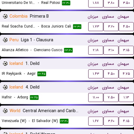
Universitario De Vinto
-
Real Potosi
۱.۸۸
۳.۸۰
۳.۵۰
۲۲:۳۰
Colombia
Primera B
میزبان
مساوی
میهمان
Real Soacha Cundinamarca
-
Boca Juniors Cali
۱.۷۳
۳.۲۰
۴.۵۰
۲۲:۳۰
Peru
Liga 1 - Clausura
میزبان
مساوی
میهمان
Alianza Atletico
-
Cienciano Cusco
۲.۱۸
۳.۱۰
۳.۱۵
۲۳:۳۰
Iceland
1. Deild
میزبان
مساوی
میهمان
IR Reykjavik
-
Aegir
۱.۴۳
۴.۵۰
۴.۷۵
۲۲:۴۵
Iceland
4. Deild
میزبان
مساوی
میهمان
Hafnir
-
Arborg
۱۱.۰۰
۷.۵۰
۱.۱۳
۲۲:۴۵
World
Central American and Caribbean Games Women
میزبان
مساوی
میهمان
Venezuela (W)
-
El Salvador (W)
۱.۶۷
۳.۶۰
۴.۱۵
۲۳:۳۰