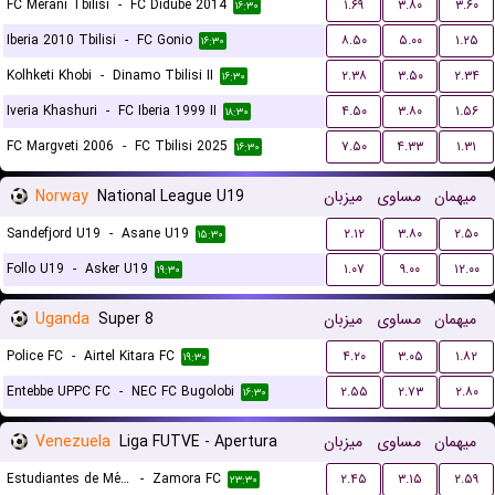
FC Merani Tbilisi
-
FC Didube 2014
۱.۶۹
۳.۸۰
۳.۶۰
۱۶:۳۰
Iberia 2010 Tbilisi
-
FC Gonio
۸.۵۰
۵.۰۰
۱.۲۵
۱۶:۳۰
Kolhketi Khobi
-
Dinamo Tbilisi II
۲.۳۸
۳.۵۰
۲.۳۴
۱۶:۳۰
Iveria Khashuri
-
FC Iberia 1999 II
۴.۵۰
۳.۸۰
۱.۵۶
۱۸:۳۰
FC Margveti 2006
-
FC Tbilisi 2025
۷.۵۰
۴.۳۳
۱.۳۱
۱۶:۳۰
Norway
National League U19
میزبان
مساوی
میهمان
Sandefjord U19
-
Asane U19
۲.۱۲
۳.۸۰
۲.۵۰
۱۵:۳۰
Follo U19
-
Asker U19
۱.۰۷
۹.۰۰
۱۲.۰۰
۱۹:۳۰
Uganda
Super 8
میزبان
مساوی
میهمان
Police FC
-
Airtel Kitara FC
۴.۲۰
۳.۰۵
۱.۸۲
۱۹:۳۰
Entebbe UPPC FC
-
NEC FC Bugolobi
۲.۵۵
۲.۷۳
۲.۸۰
۱۶:۳۰
Venezuela
Liga FUTVE - Apertura
میزبان
مساوی
میهمان
Estudiantes de Mérida
-
Zamora FC
۲.۴۵
۳.۱۵
۲.۵۹
۲۳:۳۰