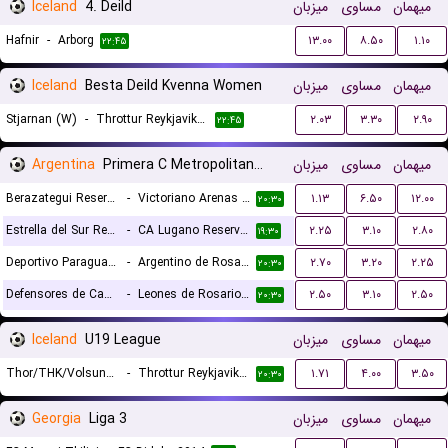
Iceland
4. Deild
میزبان
مساوی
میهمان
Hafnir
-
Arborg
۱۳.۰۰
۸.۵۰
۱.۱۰
۲۲:۴۵
Iceland
Besta Deild Kvenna Women
میزبان
مساوی
میهمان
Stjarnan (W)
-
Throttur Reykjavik (W)
۲.۰۳
۳.۳۰
۲.۹۰
۲۲:۴۵
Argentina
Primera C Metropolitana Reserves
میزبان
مساوی
میهمان
Berazategui Reserves
-
Victoriano Arenas Reserves
۱.۱۳
۶.۵۰
۱۲.۰۰
۲۰:۳۰
Estrella del Sur Reserves
-
CA Lugano Reserves
۲.۲۵
۳.۱۰
۲.۸۰
۱۹:۳۰
Deportivo Paraguayo Reserves
-
Argentino de Rosario Reserves
۲.۷۰
۳.۲۰
۲.۲۵
۲۰:۳۰
Defensores de Cambaceres Reserves
-
Leones de Rosario Reserves
۲.۵۰
۳.۱۰
۲.۵۰
۲۰:۳۰
Iceland
U19 League
میزبان
مساوی
میهمان
Thor/THK/Volsungur U19
-
Throttur Reykjavik U19
۱.۷۱
۴.۰۰
۳.۵۰
۲۰:۳۰
Georgia
Liga 3
میزبان
مساوی
میهمان