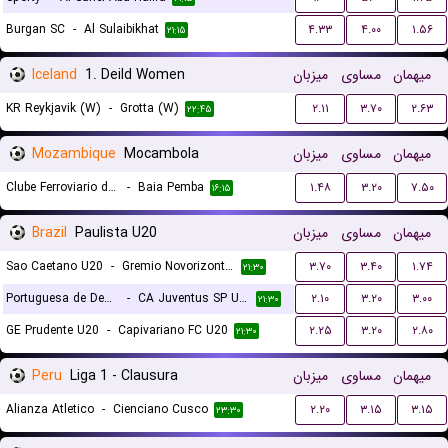
Burgan SC
-
Al Sulaibikhat
۴.۳۳
۴.۰۰
۱.۵۶
۲۱:۱۵
Iceland
1. Deild Women
میزبان
مساوی
میهمان
KR Reykjavik (W)
-
Grotta (W)
۲.۱۱
۳.۷۰
۲.۶۳
۲۲:۴۵
Mozambique
Mocambola
میزبان
مساوی
میهمان
Clube Ferroviario de Maputo
-
Baia Pemba
۱.۴۸
۳.۲۰
۷.۵۰
۱۶:۱۵
Brazil
Paulista U20
میزبان
مساوی
میهمان
Sao Caetano U20
-
Gremio Novorizontino U20
۳.۷۰
۳.۴۰
۱.۷۴
۲۱:۳۰
Portuguesa de Desportos U20
-
CA Juventus SP U20
۲.۱۰
۳.۲۰
۳.۰۰
۲۱:۳۰
GE Prudente U20
-
Capivariano FC U20
۲.۲۵
۳.۲۰
۲.۸۰
۲۱:۳۰
Peru
Liga 1 - Clausura
میزبان
مساوی
میهمان
Alianza Atletico
-
Cienciano Cusco
۲.۲۰
۳.۱۵
۳.۱۵
۲۳:۳۰