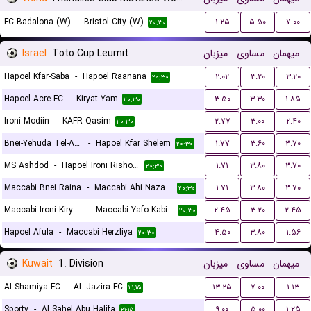
FC Badalona (W)
-
Bristol City (W)
۱.۲۵
۵.۵۰
۷.۰۰
۲۰:۳۰
Israel
Toto Cup Leumit
میزبان
مساوی
میهمان
Hapoel Kfar-Saba
-
Hapoel Raanana
۲.۰۲
۳.۲۰
۳.۲۰
۲۰:۳۰
Hapoel Acre FC
-
Kiryat Yam
۳.۵۰
۳.۳۰
۱.۸۵
۲۰:۳۰
Ironi Modiin
-
KAFR Qasim
۲.۷۷
۳.۰۰
۲.۴۰
۲۰:۳۰
Bnei-Yehuda Tel-Aviv
-
Hapoel Kfar Shelem
۱.۷۷
۳.۶۰
۳.۷۰
۲۰:۳۰
MS Ashdod
-
Hapoel Ironi Rishon Lezion
۱.۷۱
۳.۸۰
۳.۷۰
۲۰:۳۰
Maccabi Bnei Raina
-
Maccabi Ahi Nazareth FC
۱.۷۱
۳.۸۰
۳.۷۰
۲۰:۳۰
Maccabi Ironi Kiryat Gat
-
Maccabi Yafo Kabilyo
۲.۴۵
۳.۲۰
۲.۴۵
۲۰:۳۰
Hapoel Afula
-
Maccabi Herzliya
۴.۵۰
۳.۸۰
۱.۵۶
۲۰:۳۰
Kuwait
1. Division
میزبان
مساوی
میهمان
Al Shamiya FC
-
AL Jazira FC
۱۳.۲۵
۷.۰۰
۱.۱۳
۲۱:۱۵
Sporty
-
Al Sahel Abu Halifa
۹.۰۰
۵.۰۰
۱.۲۵
۲۱:۱۵