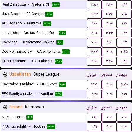
Real Zaragoza
-
Andorra CF
۳.۵۰
۳.۳۰
۱.۸۸
۲۰:۰۰
Juve Stabia
-
SS Cavese
۱.۳۳
۴.۳۳
۷.۰۰
۲۲:۰۰
AC Legnano
-
Mantova
۹.۰۰
۵.۰۰
۱.۲۰
۲۰:۰۰
Lanzarote
-
Arenas Club de Getxo
۸.۰۰
۴.۳۳
۱.۳۲
۲۱:۳۰
Pavonese
-
Desenzano Calvina
۷.۰۰
۴.۰۰
۱.۳۸
۱۹:۰۰
Dos Hermanas CF
-
CA Antoniano
۲.۷۷
۳.۰۰
۲.۴۵
۲۲:۰۰
CD Villacanas
-
U.D. Talavera
۴.۰۰
۳.۳۰
۱.۸۲
۲۲:۰۰
Uzbekistan
Super League
میزبان
مساوی
میهمان
Pakhtakor Tashkent
-
FK Buxoro
۱.۴۵
۴.۰۰
۵.۵۰
۱۸:۳۰
PFK Sogdiyona Jizzax
-
Andijan
۲.۴۰
۳.۲۰
۲.۶۰
۱۷:۳۰
Finland
Kolmonen
میزبان
مساوی
میهمان
MiPK
-
Lautp
۱.۲۲
۶.۰۰
۷.۰۰
۱۹:۱۵
PPJ/Ruoholahti
-
HooGee
۱.۸۷
۴.۰۰
۳.۰۰
۲۰:۳۰