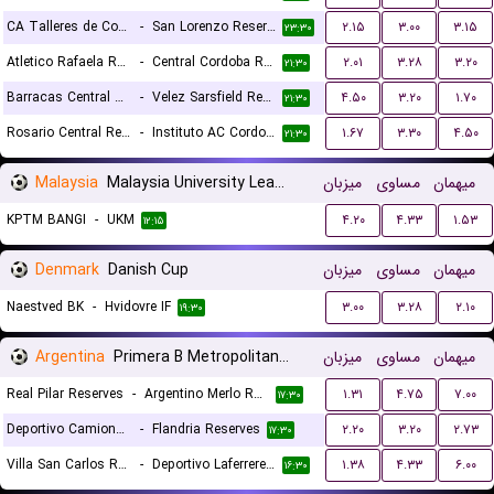
CA Talleres de Cordoba Reserves
-
San Lorenzo Reserves
۲.۱۵
۳.۰۰
۳.۱۵
۲۳:۳۰
Atletico Rafaela Reserves
-
Central Cordoba Reserves
۲.۰۱
۳.۲۸
۳.۲۰
۲۱:۳۰
Barracas Central Reserves
-
Velez Sarsfield Reserves
۴.۵۰
۳.۲۰
۱.۷۰
۲۱:۳۰
Rosario Central Reserves
-
Instituto AC Cordoba Reserves
۱.۶۷
۳.۳۰
۴.۵۰
۲۱:۳۰
Malaysia
Malaysia University League
میزبان
مساوی
میهمان
KPTM BANGI
-
UKM
۴.۲۰
۴.۳۳
۱.۵۳
۱۲:۱۵
Denmark
Danish Cup
میزبان
مساوی
میهمان
Naestved BK
-
Hvidovre IF
۳.۰۰
۳.۲۸
۲.۱۰
۱۹:۳۰
Argentina
Primera B Metropolitana Reserves
میزبان
مساوی
میهمان
Real Pilar Reserves
-
Argentino Merlo Reserves
۱.۳۱
۴.۷۵
۷.۰۰
۱۷:۳۰
Deportivo Camioneros Reserves
-
Flandria Reserves
۲.۲۰
۳.۲۰
۲.۷۳
۱۷:۳۰
Villa San Carlos Reserves
-
Deportivo Laferrere Reserves
۱.۳۸
۴.۳۳
۶.۰۰
۱۶:۳۰