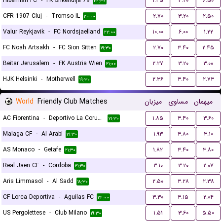
Hibernian FC
-
FK Shkendija 79
۱.۴۵
۴.۲۰
۶.۵۰
۲۲:۳۰
CFR 1907 Cluj
-
Tromso IL
۲.۷۰
۳.۲۰
۲.۵۰
۲۰:۰۰
Valur Reykjavik
-
FC Nordsjaelland
۱۰.۰۰
۶.۰۰
۱.۲۲
۲۲:۰۰
FC Noah Artsakh
-
FC Sion Sitten
۲.۷۰
۳.۴۰
۲.۴۵
۱۹:۳۰
Beitar Jerusalem
-
FK Austria Wien
۲.۲۷
۳.۲۰
۳.۰۰
۲۱:۰۰
HJK Helsinki
-
Motherwell
۲.۳۶
۳.۴۰
۲.۷۳
۱۹:۳۰
World
Friendly Club Matches
میزبان
مساوی
میهمان
AC Fiorentina
-
Deportivo La Coruna
۱.۸۵
۳.۴۰
۳.۶۰
۲۱:۳۰
Malaga CF
-
Al Arabi
۱.۹۳
۳.۸۰
۳.۱۰
۲۱:۳۰
AS Monaco
-
Getafe
۱.۸۲
۳.۴۰
۳.۸۰
۲۱:۳۰
Real Jaen CF
-
Cordoba
۳.۱۰
۳.۲۰
۲.۰۷
۲۱:۳۰
Aris Limmasol
-
Al Sadd
۲.۵۰
۳.۲۸
۲.۳۸
۱۸:۳۰
CF Lorca Deportiva
-
Aguilas FC
۳.۳۰
۳.۱۵
۲.۰۴
۲۲:۰۰
US Pergolettese
-
Club Milano
۱.۵۱
۳.۶۰
۵.۵۰
۱۹:۳۰