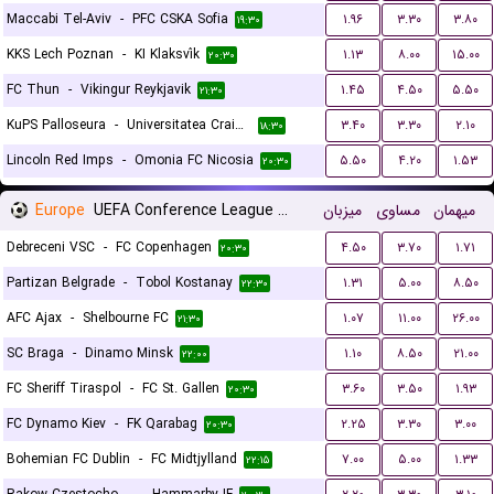
Maccabi Tel-Aviv
-
PFC CSKA Sofia
۱.۹۶
۳.۳۰
۳.۸۰
۱۹:۳۰
KKS Lech Poznan
-
KI Klaksvík
۱.۱۳
۸.۰۰
۱۵.۰۰
۲۰:۳۰
FC Thun
-
Vikingur Reykjavik
۱.۴۵
۴.۵۰
۵.۵۰
۲۱:۳۰
KuPS Palloseura
-
Universitatea Craiova
۳.۴۰
۳.۳۰
۲.۱۰
۱۸:۳۰
Lincoln Red Imps
-
Omonia FC Nicosia
۵.۵۰
۴.۲۰
۱.۵۳
۲۰:۳۰
Europe
UEFA Conference League Qualification
میزبان
مساوی
میهمان
Debreceni VSC
-
FC Copenhagen
۴.۵۰
۳.۷۰
۱.۷۱
۲۰:۳۰
Partizan Belgrade
-
Tobol Kostanay
۱.۳۱
۵.۰۰
۸.۵۰
۲۲:۳۰
AFC Ajax
-
Shelbourne FC
۱.۰۷
۱۱.۰۰
۲۶.۰۰
۲۱:۳۰
SC Braga
-
Dinamo Minsk
۱.۱۰
۸.۵۰
۲۱.۰۰
۲۲:۰۰
FC Sheriff Tiraspol
-
FC St. Gallen
۳.۶۰
۳.۵۰
۱.۹۳
۲۰:۳۰
FC Dynamo Kiev
-
FK Qarabag
۲.۲۵
۳.۳۰
۳.۰۰
۲۰:۳۰
Bohemian FC Dublin
-
FC Midtjylland
۷.۰۰
۵.۰۰
۱.۳۳
۲۲:۱۵