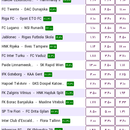
Rakow Czestochowa
-
Hammarby IF
۲.۲۰
۳.۳۰
۳.۱۰
۲۰:۳۰
FC Twente
-
DAC Dunajska
۱.۱۸
۶.۵۰
۱۱.۰۰
۲۱:۳۰
Riga FC
-
Gyori ETO FC
۲.۱۰
۳.۴۰
۳.۲۰
۲۰:۳۰
FC Lugano
-
NSI Runavík
۱.۱۰
۸.۵۰
۱۹.۰۰
۲۲:۰۰
Jablonec
-
Rigas Futbola Skola
۱.۷۱
۳.۶۰
۴.۵۰
۱۹:۳۰
HNK Rijeka
-
Ilves Tampere
۱.۱۴
۶.۵۰
۱۷.۰۰
۲۲:۱۵
FC Inter Turku
-
FC Vaduz
۱.۸۸
۳.۶۰
۳.۷۰
۱۸:۳۰
Paide Linnameeskond
-
SK Rapid Wien
۱۳.۰۰
۶.۵۰
۱.۱۸
۱۹:۳۰
IFK Goteborg
-
KAA Gent
۳.۰۰
۳.۳۰
۲.۲۵
۲۰:۳۰
Hapoel Tel-Aviv
-
GKS Dospel Katowice
۲.۲۰
۳.۳۰
۳.۱۰
۲۱:۳۰
FK Zalgiris Vilnius
-
HNK Hajduk Split
۳.۵۰
۳.۴۰
۱.۹۴
۲۰:۳۰
FK Borac Banjaluka
-
Maxline Vitebsk
۱.۷۷
۳.۵۰
۴.۳۳
۲۲:۰۰
SP Tre Fiori
-
FC Drita Gjilan
۸.۵۰
۵.۰۰
۱.۳۱
۲۲:۳۰
Inter Club d'Escaldes
-
Flora Tallinn
۲.۰۰
۳.۳۰
۳.۶۰
۲۰:۳۰