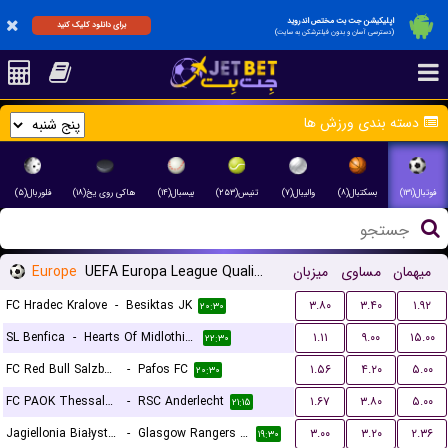
اپلیکیشن جت بت مختص اندروید
برای دانلود کلیک کنید
(دسترسی آسان و بدون فیلترشکن به سایت)
دسته بندی ورزش ها
فوتبال(۱۳۱)
بسکتبال(۸)
والیبال(۷)
تنیس(۲۵۳)
بیسبال(۱۴)
هاکی روی یخ(۱۸)
فلوربال(۵)
Europe
UEFA Europa League Qualification
میزبان
مساوی
میهمان
FC Hradec Kralove
-
Besiktas JK
۳.۸۰
۳.۴۰
۱.۹۲
۲۰:۳۰
SL Benfica
-
Hearts Of Midlothian FC
۱.۱۱
۹.۰۰
۱۵.۰۰
۲۲:۳۰
FC Red Bull Salzburg
-
Pafos FC
۱.۵۶
۴.۲۰
۵.۰۰
۲۰:۳۰
FC PAOK Thessaloniki
-
RSC Anderlecht
۱.۶۷
۳.۸۰
۵.۰۰
۲۱:۱۵
Jagiellonia Białystok
-
Glasgow Rangers FC
۳.۰۰
۳.۲۰
۲.۳۶
۱۹:۳۰