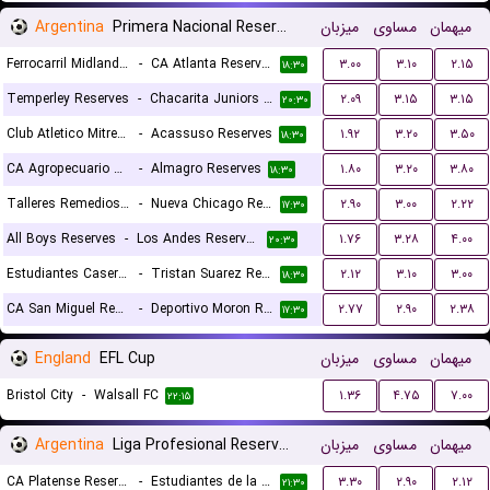
Argentina
Primera Nacional Reserves
میزبان
مساوی
میهمان
Ferrocarril Midland Reserves
-
CA Atlanta Reserves
۳.۰۰
۳.۱۰
۲.۱۵
۱۸:۳۰
Temperley Reserves
-
Chacarita Juniors Reserves
۲.۰۹
۳.۱۵
۳.۱۵
۲۰:۳۰
Club Atletico Mitre Reserves
-
Acassuso Reserves
۱.۹۲
۳.۲۰
۳.۵۰
۱۸:۳۰
CA Agropecuario Reserves
-
Almagro Reserves
۱.۸۰
۳.۲۰
۳.۸۰
۱۸:۳۰
Talleres Remedios Reserves
-
Nueva Chicago Reserves
۲.۹۰
۳.۰۰
۲.۲۲
۱۷:۳۰
All Boys Reserves
-
Los Andes Reserves
۱.۷۶
۳.۲۸
۴.۰۰
۲۰:۳۰
Estudiantes Caseros Reserves
-
Tristan Suarez Reserves
۲.۱۲
۳.۱۰
۳.۰۰
۱۸:۳۰
CA San Miguel Reserves
-
Deportivo Moron Reserves
۲.۷۷
۲.۹۰
۲.۳۸
۱۷:۳۰
England
EFL Cup
میزبان
مساوی
میهمان
Bristol City
-
Walsall FC
۱.۳۶
۴.۷۵
۷.۰۰
۲۲:۱۵
Argentina
Liga Profesional Reserves
میزبان
مساوی
میهمان
CA Platense Reserves
-
Estudiantes de la Plata Reserves
۳.۳۰
۲.۹۰
۲.۱۲
۲۱:۳۰