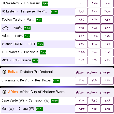
EIF/Akademi
-
EPS Reservi
۱.۱۱
۸.۵۰
۱۰.۰۰
۱۹:۳۰
FC Lasten
-
Tampereen Peli-Toverit
۱.۰۶
۹.۰۰
۱۷.۰۰
۲۰:۳۰
Toolon Taisto
-
Valtti
۲.۴۵
۳.۷۰
۲.۲۷
۱۸:۳۰
JyTy
-
KaaPo
۳.۱۵
۳.۸۰
۱.۸۲
۱۸:۴۵
Kultsu
-
HaPK
۱.۴۳
۴.۷۵
۴.۵۰
۱۹:۰۰
Atlantis FC/PM
-
HPS II
۲.۳۰
۴.۰۰
۲.۲۷
۱۹:۳۰
TiPS Vantaa
-
Ponnistus
۲.۵۵
۳.۸۰
۲.۰۵
۱۹:۳۰
MPS
-
GrIFK Reservi
۲.۳۵
۳.۷۰
۲.۳۰
۲۱:۰۰
Bolivia
Division Profesional
میزبان
مساوی
میهمان
Universitario De Vinto
-
Real Potosi
۲.۰۱
۳.۶۰
۳.۳۰
۲۲:۳۰
Africa
Africa Cup of Nations Women
میزبان
مساوی
میهمان
Cape Verde (W)
-
Cameroon (W)
۷.۰۰
۴.۲۵
۱.۳۶
۲۳:۳۰
Mali (W)
-
Ghana (W)
۴.۳۳
۳.۵۰
۱.۶۵
۲۳:۳۰