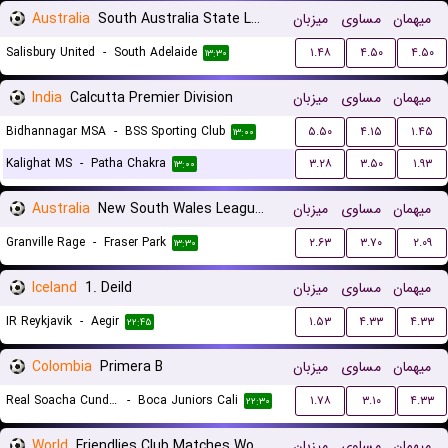
Australia
South Australia State League 1
میزبان
مساوی
میهمان
Salisbury United
-
South Adelaide
۱.۴۸
۴.۵۰
۴.۵۰
۱۳:۳۰
India
Calcutta Premier Division
میزبان
مساوی
میهمان
Bidhannagar MSA
-
BSS Sporting Club
۵.۵۰
۴.۱۵
۱.۴۵
۱۳:۰۰
Kalighat MS
-
Patha Chakra
۳.۲۸
۳.۵۰
۱.۹۳
۱۳:۰۰
Australia
New South Wales League 2
میزبان
مساوی
میهمان
Granville Rage
-
Fraser Park
۲.۶۳
۳.۷۰
۲.۰۹
۱۳:۳۰
Iceland
1. Deild
میزبان
مساوی
میهمان
IR Reykjavik
-
Aegir
۱.۵۳
۴.۳۳
۴.۳۳
۲۲:۴۵
Colombia
Primera B
میزبان
مساوی
میهمان
Real Soacha Cundinamarca
-
Boca Juniors Cali
۱.۷۸
۳.۱۰
۴.۳۳
۲۲:۳۰
World
Friendlies Club Matches Women
میزبان
مساوی
میهمان