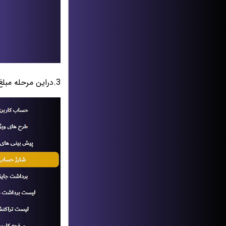
3.دراین مرحله مبلغ مورد نظر را جهت شارژ انتخاب کنید.