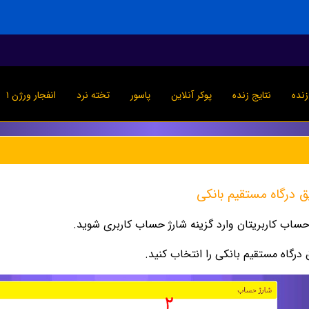
نده
نتایج زنده
پوکر آنلاین
پاسور
تخته نرد
انفجار ورژن ۱
ق درگاه مستقیم بانکی